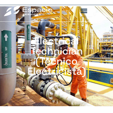
Electrical
Technician
(Técnico
Electricista)