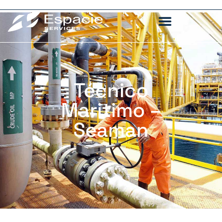
Técnico
Maritimo –
Seaman