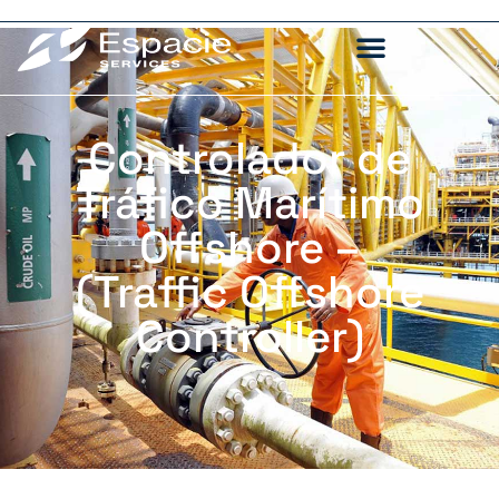
Controlador de
Tráfico Marítimo
Offshore –
(Traffic Offshore
Controller)