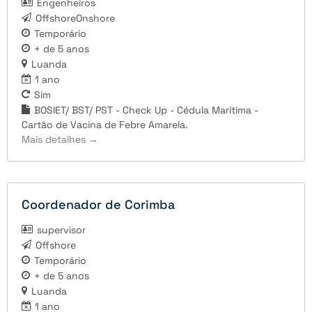
Engenheiros
OffshoreOnshore
Temporário
+ de 5 anos
Luanda
1 ano
Sim
BOSIET/ BST/ PST - Check Up - Cédula Marítima -
Cartão de Vacina de Febre Amarela.
Mais detalhes
Coordenador de Corimba
supervisor
Offshore
Temporário
+ de 5 anos
Luanda
1 ano