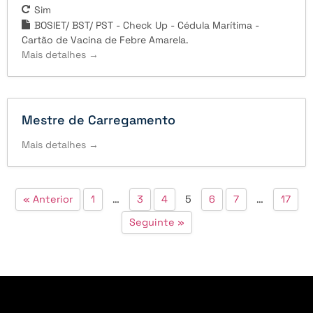
Sim
BOSIET/ BST/ PST - Check Up - Cédula Marítima -
Cartão de Vacina de Febre Amarela.
Mais detalhes
Mestre de Carregamento
Mais detalhes
« Anterior
1
…
3
4
5
6
7
…
17
Seguinte »